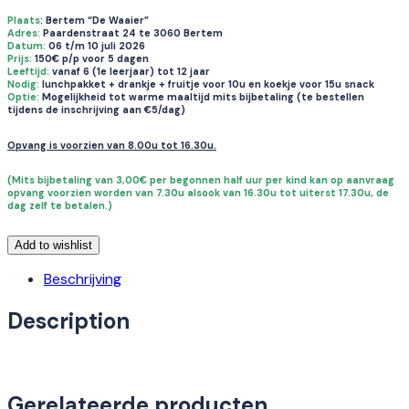
Plaats
:
Bertem “De Waaier”
Adres:
Paardenstraat 24 te 3060 Bertem
Datum:
06 t/m 10 juli 2026
Prijs:
150€ p/p voor 5 dagen
Leeftijd:
vanaf 6 (1e leerjaar) tot 12 jaar
Nodig:
lunchpakket + drankje + fruitje voor 10u en koekje voor 15u snack
Optie:
Mogelijkheid tot warme maaltijd mits bijbetaling (te bestellen
tijdens de inschrijving aan €5/dag)
Opvang is voorzien van 8.00u tot 16.30u.
(Mits bijbetaling van 3,00€ per begonnen half uur per kind kan op aanvraag
opvang voorzien worden van 7.30u alsook van 16.30u tot uiterst 17.30u, de
dag zelf te betalen.)
Add to wishlist
Beschrijving
Description
Gerelateerde producten