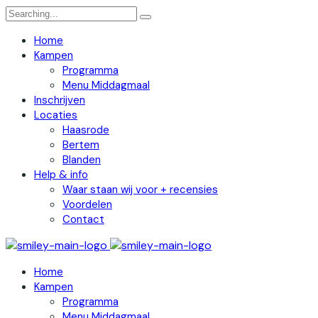
Search
for:
Home
Kampen
Programma
Menu Middagmaal
Inschrijven
Locaties
Haasrode
Bertem
Blanden
Help & info
Waar staan wij voor + recensies
Voordelen
Contact
Home
Kampen
Programma
Menu Middagmaal